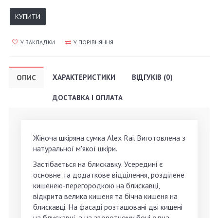
КУПИТИ
У ЗАКЛАДКИ
У ПОРІВНЯННЯ
ХАРАКТЕРИСТИКИ
ВІДГУКІВ (0)
ОПИС
ДОСТАВКА І ОПЛАТА
Жіноча шкіряна сумка Alex Rai. Виготовлена з
натуральної м'якої шкіри.
Застібається на блискавку. Усередині є
основне та додаткове відділення, розділене
кишенею-перегородкою на блискавці,
відкрита велика кишеня та бічна кишеня на
блискавці. На фасаді розташовані дві кишені
на блискавці, а на зворотному боці одна