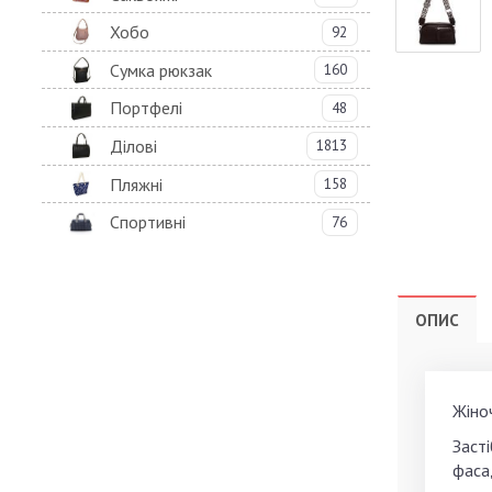
Хобо
92
Сумка рюкзак
160
Портфелі
48
Ділові
1813
Пляжні
158
Спортивні
76
ОПИС
Жіноч
Засті
фаса