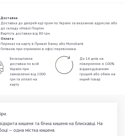
Доставка
Доставка до дверей кур'єром по Україні за вказаною адресою або
до складу «Нової Пошти»
Вартість доставки від 80 грн.
Оплата
Переказ на карту в Приват банку або Monobank
Готівкою при отриманні в офісі перевізника
Безкоштовна
До 14 днів на
доставка по всій
повернення зі 100%
Україні
при
відшкодуванням
замовленні від 2000
грошей
або обмін на
грн та оплаті на
інший товар
карту
іри.
відкрита кишеня та бічна кишеня на блискавці. На
оці — одна містка кишеня.