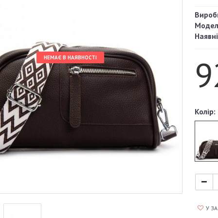
Вироб
Модел
Наявні
9
НЕМАЄ В НАЯВНОСТІ
Колір:
У З