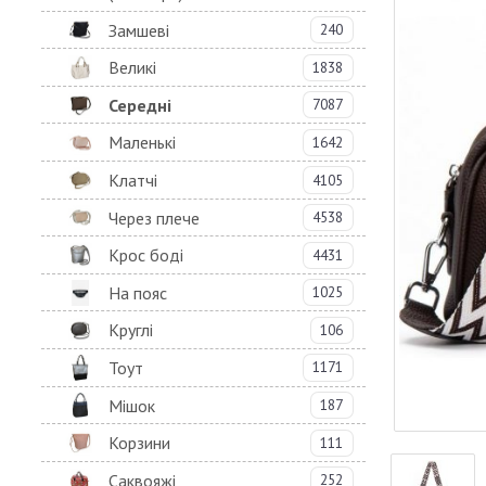
Замшеві
240
Великі
1838
Середні
7087
Маленькі
1642
Клатчі
4105
Через плече
4538
Крос боді
4431
На пояс
1025
Круглі
106
Тоут
1171
Мішок
187
Корзини
111
Саквояжі
252