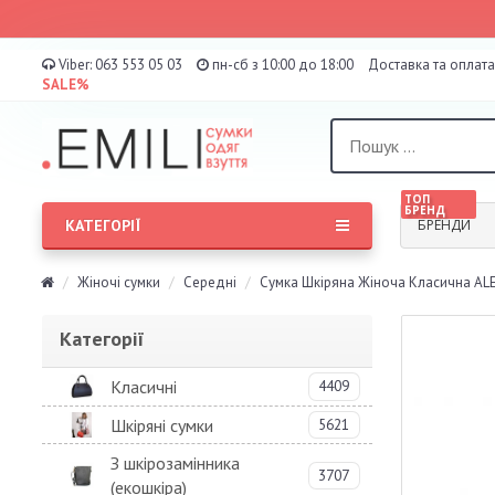
Viber:
063 553 05 03
пн-сб з 10:00 до 18:00
Доставка та оплата
SALE%
ТОП
БРЕНД
КАТЕГОРІЇ
БРЕНДИ
Жіночі сумки
Середні
Сумка Шкіряна Жіноча Класична ALE
Категорії
Класичні
4409
Шкіряні сумки
5621
З шкірозамінника
3707
(екошкіра)