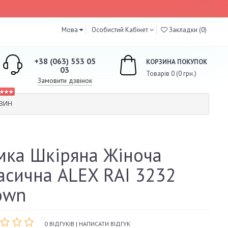
Мова
Особистий Кабінет
Закладки (0)
+38 (063) 553 05
КОРЗИНА ПОКУПОК
03
Товарів 0 (0 грн.)
Замовити дзвінок
★★★
АЗИН
мка Шкіряна Жіноча
асична ALEX RAI 3232
own
0 ВІДГУКІВ
|
НАПИСАТИ ВІДГУК