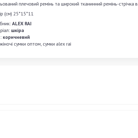
ьований плечовий ремінь та широкий тканинний ремінь-стрічка в
р (см) 25*15*11
бник:
ALEX RAI
ріал:
шкіра
:
коричневий
жіночі сумки оптом, сумки alex rai