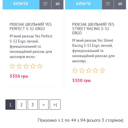
КУПИТИ
КУПИТИ
РЮКЗАК ШКІЛЬНИЙ YES
РЮКЗАК ШКІЛЬНИЙ YES
PERFECT S-52 ERGO
STREET RACING S-52
ERGO
М’який рюкзак Yes Perfect
М’який рюкзак Yes Street
S-52 Ergo: легкий,
Racing S-52 Ergo: легкий,
функціональний та
функціональний та
інноваційний рюкзак для
інноваційний рюкзак для
школярів моло..
школярі..
3530 грн.
3530 грн.
1
2
3
>
>|
Показано з 1 по 44 з 94 (всього 3 сторінок)