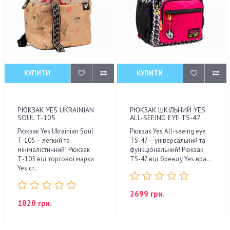
КУПИТИ
КУПИТИ
РЮКЗАК YES UKRAINIAN
РЮКЗАК ШКІЛЬНИЙ YES
SOUL T-105
ALL-SEEING EYE TS-47
Рюкзак Yes Ukrainian Soul
Рюкзак Yes All-seeing eye
T-105 – легкий та
TS-47 – універсальний та
мінімалістичний! Рюкзак
функціональний! Рюкзак
Т-105 від торгової марки
TS-47 від бренду Yes вра..
Yes ст..
2699 грн.
1820 грн.