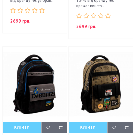
від бренду Yes увібрав..
TS-47 від бренду Yes
вражає констр..
2699 грн.
2699 грн.
КУПИТИ
КУПИТИ