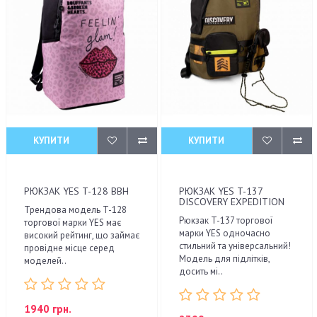
КУПИТИ
КУПИТИ
РЮКЗАК YES T-128 BBH
РЮКЗАК YES T-137
DISCOVERY EXPEDITION
Трендова модель T-128
Рюкзак T-137 торгової
торгової марки YES має
марки YES одночасно
високий рейтинг, що займає
стильний та універсальний!
провідне місце серед
Модель для підлітків,
моделей..
досить мі..
1940 грн.