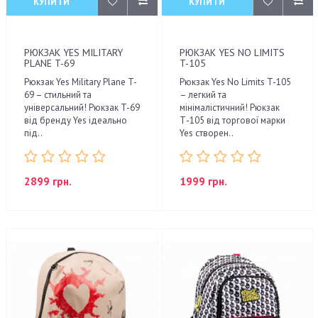
КУПИТИ
КУПИТИ
РЮКЗАК YES MILITARY
РЮКЗАК YES NO LIMITS
PLANE T-69
T-105
Рюкзак Yes Military Plane T-
Рюкзак Yes No Limits T-105
69 – стильний та
– легкий та
універсальний! Рюкзак T-69
мінімалістичний! Рюкзак
від бренду Yes ідеально
Т-105 від торгової марки
під..
Yes створен..
2899 грн.
1999 грн.