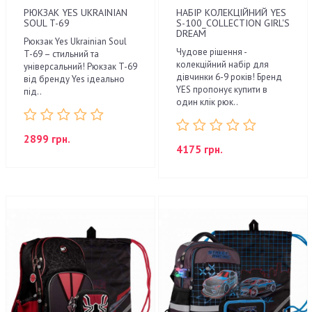
РЮКЗАК YES UKRAINIAN
НАБІР КОЛЕКЦІЙНИЙ YES
SOUL T-69
S-100_COLLECTION GIRL'S
DREAM
Рюкзак Yes Ukrainian Soul
Чудове рішення -
T-69 – стильний та
колекційний набір для
універсальний! Рюкзак T-69
дівчинки 6-9 років! Бренд
від бренду Yes ідеально
YES пропонує купити в
під..
один клік рюк..
2899 грн.
4175 грн.