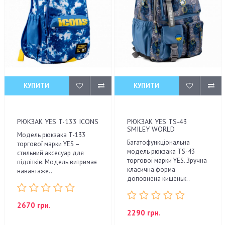
КУПИТИ
КУПИТИ
РЮКЗАК YES T-133 ICONS
РЮКЗАК YES TS-43
SMILEY WORLD
Модель рюкзака T-133
Багатофункціональна
торгової марки YES –
модель рюкзака ТS-43
стильний аксесуар для
торгової марки YES. Зручна
підлітків. Модель витримає
класична форма
навантаже..
доповнена кишеньк..
2670 грн.
2290 грн.