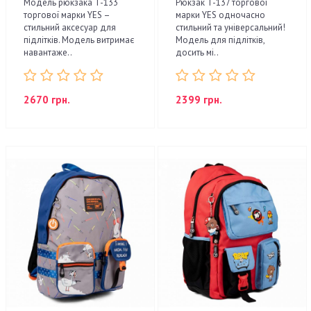
Модель рюкзака T-133
Рюкзак T-137 торгової
торгової марки YES –
марки YES одночасно
стильний аксесуар для
стильний та універсальний!
підлітків. Модель витримає
Модель для підлітків,
навантаже..
досить мі..
2670 грн.
2399 грн.