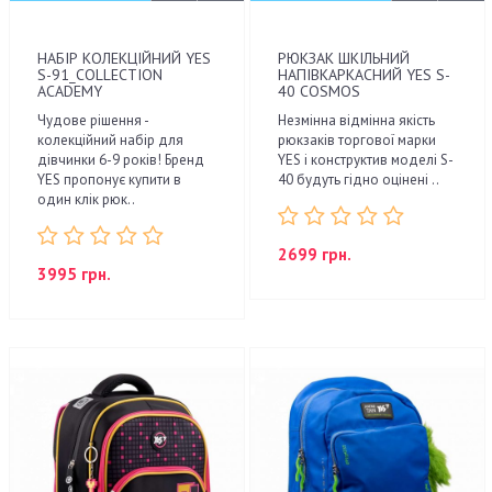
НАБІР КОЛЕКЦІЙНИЙ YES
РЮКЗАК ШКІЛЬНИЙ
S-91_COLLECTION
НАПІВКАРКАСНИЙ YES S-
ACADEMY
40 COSMOS
Чудове рішення -
Незмінна відмінна якість
колекційний набір для
рюкзаків торгової марки
дівчинки 6-9 років! Бренд
YES і конструктив моделі S-
YES пропонує купити в
40 будуть гідно оцінені ..
один клік рюк..
2699 грн.
3995 грн.