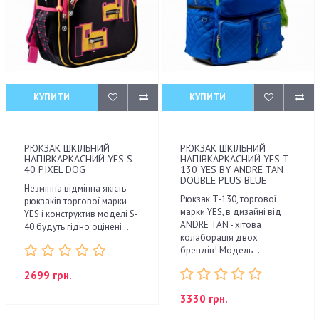
КУПИТИ
КУПИТИ
РЮКЗАК ШКІЛЬНИЙ
РЮКЗАК ШКІЛЬНИЙ
НАПІВКАРКАСНИЙ YES S-
НАПІВКАРКАСНИЙ YES T-
40 PIXEL DOG
130 YES BY ANDRE TAN
DOUBLE PLUS BLUE
Незмінна відмінна якість
Рюкзак T-130, торгової
рюкзаків торгової марки
марки YES, в дизайні від
YES і конструктив моделі S-
ANDRE TAN - хітова
40 будуть гідно оцінені ..
колаборація двох
брендів! Модель ..
2699 грн.
3330 грн.