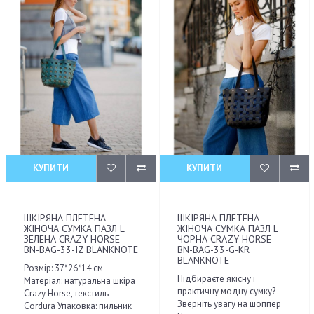
КУПИТИ
КУПИТИ
ШКІРЯНА ПЛЕТЕНА
ШКІРЯНА ПЛЕТЕНА
ЖІНОЧА СУМКА ПАЗЛ L
ЖІНОЧА СУМКА ПАЗЛ L
ЗЕЛЕНА CRAZY HORSE -
ЧОРНА CRAZY HORSE -
BN-BAG-33-IZ BLANKNOTE
BN-BAG-33-G-KR
BLANKNOTE
Розмір: 37*26*14 см
Підбираєте якісну і
Матеріал: натуральна шкіра
практичну модну сумку?
Crazy Horse, текстиль
Зверніть увагу на шоппер
Cordura Упаковка: пильник