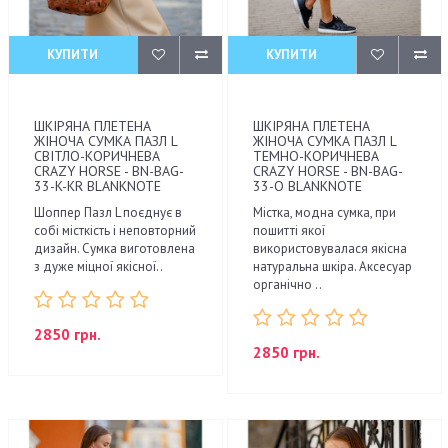
КУПИТИ
КУПИТИ
ШКІРЯНА ПЛЕТЕНА
ШКІРЯНА ПЛЕТЕНА
ЖІНОЧА СУМКА ПАЗЛ L
ЖІНОЧА СУМКА ПАЗЛ L
СВІТЛО-КОРИЧНЕВА
ТЕМНО-КОРИЧНЕВА
CRAZY HORSE - BN-BAG-
CRAZY HORSE - BN-BAG-
33-K-KR BLANKNOTE
33-O BLANKNOTE
Шоппер Пазл L поєднує в
Містка, модна сумка, при
собі місткість і неповторний
пошитті якої
дизайн. Сумка виготовлена
використовувалася якісна
з дуже міцної якісної..
натуральна шкіра. Аксесуар
органічно ..
2850 грн.
2850 грн.