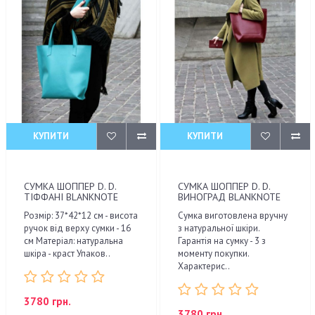
КУПИТИ
КУПИТИ
СУМКА ШОППЕР D. D.
СУМКА ШОППЕР D. D.
ТІФФАНІ BLANKNOTE
ВИНОГРАД BLANKNOTE
Розмір: 37*42*12 см - висота
Сумка виготовлена вручну
ручок від верху сумки - 16
з натуральної шкіри.
см Матеріал: натуральна
Гарантія на сумку - 3 з
шкіра - краст Упаков..
моменту покупки.
Характерис..
3780 грн.
3780 грн.