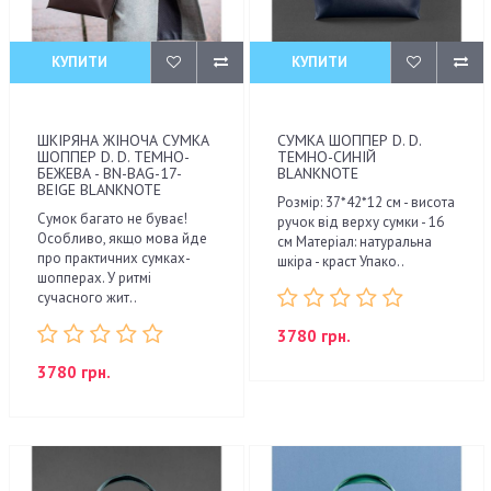
КУПИТИ
КУПИТИ
ШКІРЯНА ЖІНОЧА СУМКА
СУМКА ШОППЕР D. D.
ШОППЕР D. D. ТЕМНО-
ТЕМНО-СИНІЙ
БЕЖЕВА - BN-BAG-17-
BLANKNOTE
BEIGE BLANKNOTE
Розмір: 37*42*12 см - висота
Сумок багато не буває!
ручок від верху сумки - 16
Особливо, якщо мова йде
см Матеріал: натуральна
про практичних сумках-
шкіра - краст Упако..
шопперах. У ритмі
сучасного жит..
3780 грн.
3780 грн.