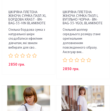
ШКІРЯНА ПЛЕТЕНА
ШКІРЯНА ПЛЕТЕНА
ЖІНОЧА СУМКА ПАЗЛ XL
ЖІНОЧА СУМКА ПАЗЛ L
БОРДОВА KRAST - BN-
ВУГІЛЬНО-ЧОРНА - BN-
BAG-33-VIN BLANKNOTE
BAG-33-YGOL BLANKNOTE
Стильна бордова сумка з
Стильний шоппер
натуральної шкіри
середнього розміру стане
сподобатися ефектним
оригінальним
дівчатам, які звикли
доповненням
вибирати для сво..
повсякденного образу.
Аксесуар вик..
2850 грн.
2850 грн.