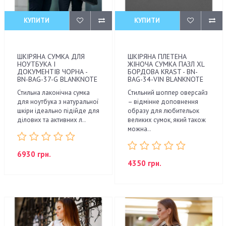
КУПИТИ
КУПИТИ
ШКІРЯНА СУМКА ДЛЯ
ШКІРЯНА ПЛЕТЕНА
НОУТБУКА І
ЖІНОЧА СУМКА ПАЗЛ XL
ДОКУМЕНТІВ ЧОРНА -
БОРДОВА KRAST - BN-
BN-BAG-37-G BLANKNOTE
BAG-34-VIN BLANKNOTE
Стильна лаконічна сумка
Стильний шоппер оверсайз
для ноутбука з натуральної
– відмінне доповнення
шкіри ідеально підійде для
образу для любительок
ділових та активних л..
великих сумок, який також
можна..
6930 грн.
4350 грн.