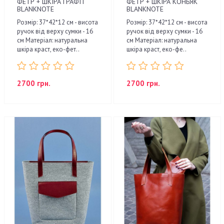
ФЕТР + ШКІРА ГРАФІТ
ФЕТР + ШКІРА КОНЬЯК
BLANKNOTE
BLANKNOTE
Розмір: 37*42*12 см - висота
Розмір: 37*42*12 см - висота
ручок від верху сумки - 16
ручок від верху сумки - 16
см Матеріал: натуральна
см Матеріал: натуральна
шкіра краст, еко-фет..
шкіра краст, еко-фе..
2700 грн.
2700 грн.