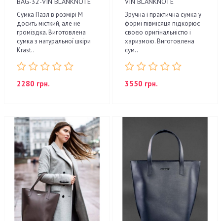
BAG-32-VIN BLANKNOTE
VIN BLANKNOTE
Сумка Пазл в розмірі M
Зручна і практична сумка у
досить місткий, але не
формі півмісяця підкорює
громіздка. Виготовлена
своєю оригінальністю і
сумка з натуральної шкіри
харизмою. Виготовлена
Krast..
сум..
2280 грн.
3550 грн.