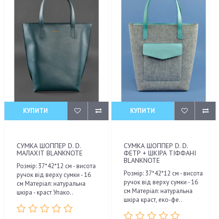
КУПИТИ
КУПИТИ
СУМКА ШОППЕР D. D.
СУМКА ШОППЕР D. D.
МАЛАХІТ BLANKNOTE
ФЕТР + ШКІРА ТІФФАНІ
BLANKNOTE
Розмір: 37*42*12 см - висота
Розмір: 37*42*12 см - висота
ручок від верху сумки - 16
ручок від верху сумки - 16
см Матеріал: натуральна
см Матеріал: натуральна
шкіра - краст Упако..
шкіра краст, еко-фе..