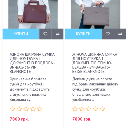
КУПИТИ
КУПИТИ
ЖІНОЧА ШКІРЯНА СУМКА
ЖІНОЧА ШКІРЯНА СУМКА
ДЛЯ НОУТБУКА І
ДЛЯ НОУТБУКА І
ДОКУМЕНТІВ БОРДОВА -
ДОКУМЕНТІВ ТЕМНО-
BN-BAG-36-VIN
БЕЖЕВА - BN-BAG-36-
BLANKNOTE
BEIGE BLANKNOTE
Оригінальна бордова
Деколи дуже не просто
сумка для ноутбука і
підібрати лаконічну ділову
документів підкреслить
сумку для ноутбука.
статус і стиль власниці.
Спеціально для наших
Виконана су..
улюблених ..
7800 грн.
7800 грн.