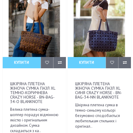
КУПИТИ
КУПИТИ
ШКІРЯНА ПЛЕТЕНА
ШКІРЯНА ПЛЕТЕНА
ЖІНОЧА СУМКА ПАЗЛ XL
ЖІНОЧА СУМКА ПАЗЛ XL
ТЕМНО-КОРИЧНЕВА
СИНЯ CRAZY HORSE - BN-
CRAZY HORSE - BN-BAG-
BAG-34-NN BLANKNOTE
34-O BLANKNOTE
Шкіряна плетена сумка в
Велика плетена сумка-
темно-синьому кольорі
шоппер порадує відмінною
безумовно сподобається
якістю і оригінальним
любителькам стильних і
дизайном. Сумка
оригінал..
складається з ка..