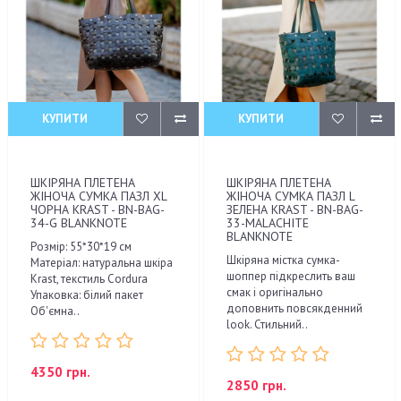
КУПИТИ
КУПИТИ
ШКІРЯНА ПЛЕТЕНА
ШКІРЯНА ПЛЕТЕНА
ЖІНОЧА СУМКА ПАЗЛ XL
ЖІНОЧА СУМКА ПАЗЛ L
ЧОРНА KRAST - BN-BAG-
ЗЕЛЕНА KRAST - BN-BAG-
34-G BLANKNOTE
33-MALACHITE
BLANKNOTE
Розмір: 55*30*19 см
Шкіряна містка сумка-
Матеріал: натуральна шкіра
шоппер підкреслить ваш
Krast, текстиль Cordura
смак і оригінально
Упаковка: білий пакет
доповнить повсякденний
Об'ємна..
look. Стильний..
4350 грн.
2850 грн.