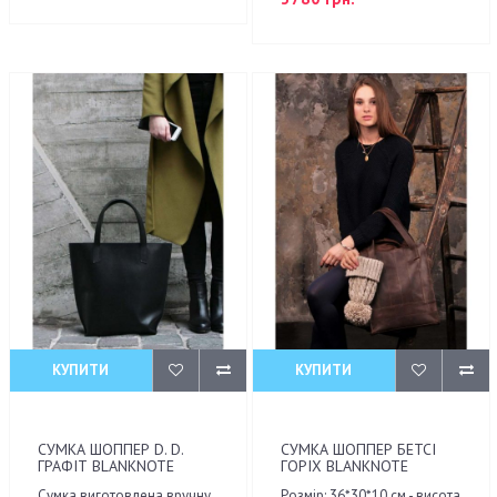
КУПИТИ
КУПИТИ
СУМКА ШОППЕР D. D.
СУМКА ШОППЕР БЕТСІ
ГРАФІТ BLANKNOTE
ГОРІХ BLANKNOTE
Сумка виготовлена вручну
Розмір: 36*30*10 см - висота