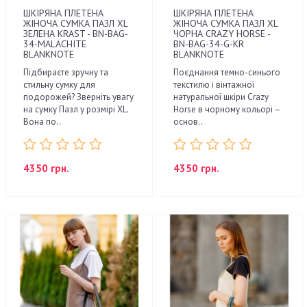
ШКІРЯНА ПЛЕТЕНА
ШКІРЯНА ПЛЕТЕНА
ЖІНОЧА СУМКА ПАЗЛ XL
ЖІНОЧА СУМКА ПАЗЛ XL
ЗЕЛЕНА KRAST - BN-BAG-
ЧОРНА CRAZY HORSE -
34-MALACHITE
BN-BAG-34-G-KR
BLANKNOTE
BLANKNOTE
Підбираєте зручну та
Поєднання темно-синього
стильну сумку для
текстилю і вінтажної
подорожей? Зверніть увагу
натуральної шкіри Crazy
на сумку Пазл у розмірі XL.
Horse в чорному кольорі –
Вона по..
основ..
4350 грн.
4350 грн.