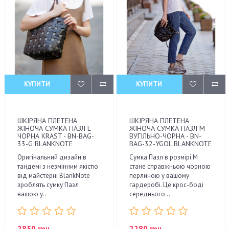
КУПИТИ
КУПИТИ
ШКІРЯНА ПЛЕТЕНА
ШКІРЯНА ПЛЕТЕНА
ЖІНОЧА СУМКА ПАЗЛ L
ЖІНОЧА СУМКА ПАЗЛ M
ЧОРНА KRAST - BN-BAG-
ВУГІЛЬНО-ЧОРНА - BN-
33-G BLANKNOTE
BAG-32-YGOL BLANKNOTE
Оригінальний дизайн в
Сумка Пазл в розмірі М
тандемі з незмінним якістю
стане справжньою чорною
від майстерні BlankNote
перлиною у вашому
зроблять сумку Пазл
гардеробі. Це крос-боді
вашою у..
середнього ..
2850 грн.
2280 грн.