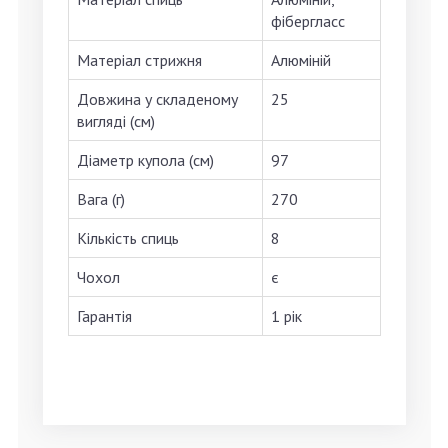
фібергласс
Матеріал стрижня
Алюміній
Довжина у складеному
25
вигляді (см)
Діаметр купола (см)
97
Вага (г)
270
Кількість спиць
8
Чохол
є
Гарантія
1 рік