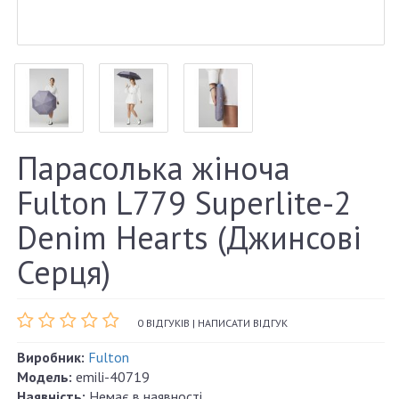
Парасолька жіноча
Fulton L779 Superlite-2
Denim Hearts (Джинсові
Серця)
0 ВІДГУКІВ
|
НАПИСАТИ ВІДГУК
Виробник:
Fulton
Модель:
emili-40719
Наявність:
Немає в наявності