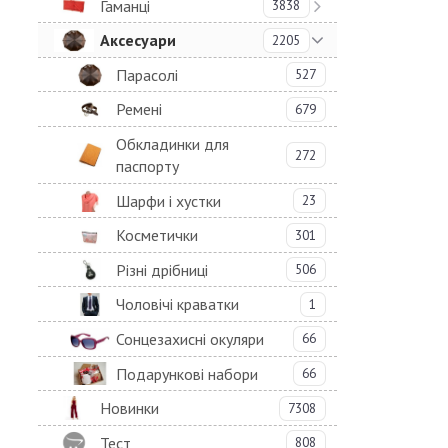
Гаманці
3838
Аксесуари
2205
Парасолі
527
Ремені
679
Обкладинки для
272
паспорту
Шарфи і хустки
23
Косметички
301
Різні дрібниці
506
Чоловічі краватки
1
Сонцезахисні окуляри
66
Подарункові набори
66
Новинки
7308
Тест
808