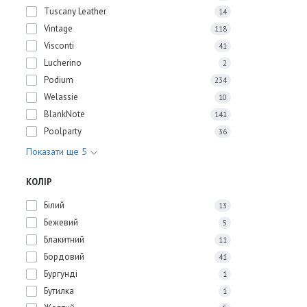
Tuscany Leather
14
Vintage
118
Visconti
41
Lucherino
2
Podium
234
Welassie
10
BlankNote
141
Poolparty
36
Показати ще 5
КОЛІР
Білий
13
Бежевий
5
Блакитний
11
Бордовий
41
Бургунді
1
Бутилка
1