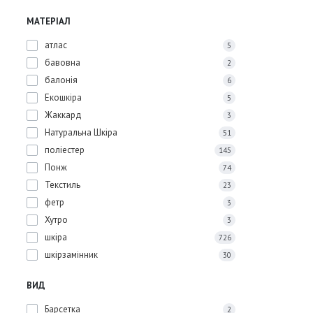
МАТЕРІАЛ
атлас
5
бавовна
2
балонія
6
Екошкіра
5
Жаккард
3
Натуральна Шкіра
51
поліестер
145
Понж
74
Текстиль
23
фетр
3
Хутро
3
шкіра
726
шкірзамінник
30
ВИД
Барсетка
2