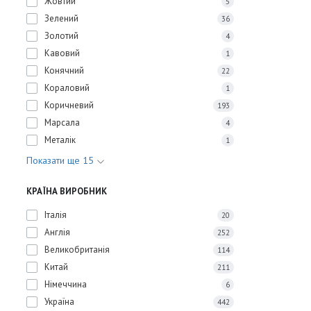
Жовтий
5
Зелений
36
Золотий
4
Кавовий
1
Конячний
22
Кораловий
1
Коричневий
193
Марсала
4
Металік
1
Показати ще 15
КРАЇНА ВИРОБНИК
Італія
20
Англія
252
Великобританія
114
Китай
211
Німеччина
6
Україна
442