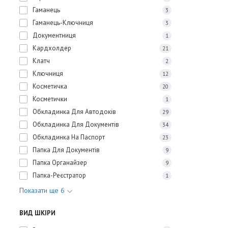
Гаманець
3
Гаманець-Ключниця
3
Документниця
1
Кардхолдер
21
Клатч
2
Ключниця
12
Косметичка
20
Косметички
1
Обкладинка Для Автодоків
29
Обкладинка Для Документів
34
Обкладинка На Паспорт
23
Папка Для Документів
9
Папка Органайзер
9
Папка-Реєстратор
1
Показати ще 6
ВИД ШКІРИ