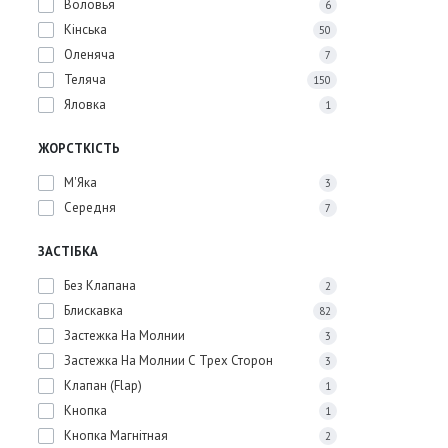
Воловья
6
Кінська
50
Оленяча
7
Теляча
150
Яловка
1
ЖОРСТКІСТЬ
М'Яка
3
Середня
7
ЗАСТІБКА
Без Клапана
2
Блискавка
82
Застежка На Молнии
3
Застежка На Молнии С Трех Сторон
3
Клапан (Flap)
1
Кнопка
1
Кнопка Магнітная
2