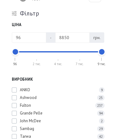
Фільтр
ЦІНА
-
грн.
96
2 тис.
4 тис.
7 тис.
9 тис.
ВИРОБНИК
ANKO
9
Ashwood
25
Fulton
237
Grande Pelle
94
John McDee
2
Sambag
29
Tarwa
42