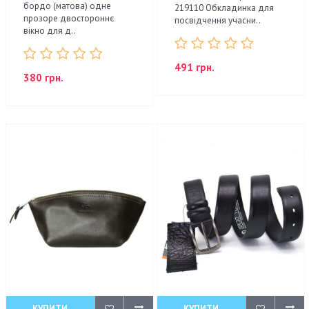
бордо (матова) одне
219110 Обкладинка для
прозоре двостороннє
посвідчення учасни..
вікно для д..
491 грн.
380 грн.
КУПИТИ
КУПИТИ