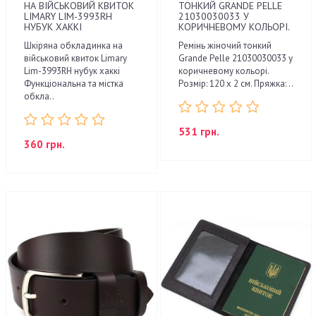
НА ВІЙСЬКОВИЙ КВИТОК
ТОНКИЙ GRANDE PELLE
LIMARY LIM-3993RH
21030030033 У
НУБУК ХАККІ
КОРИЧНЕВОМУ КОЛЬОРІ.
Шкіряна обкладинка на
Ремінь жіночий тонкий
військовий квиток Limary
Grande Pelle 21030030033 у
Lim-3993RH нубук хаккі
коричневому кольорі.
Функціональна та містка
Розмір: 120 х 2 см. Пряжка: ..
обкла..
531 грн.
360 грн.