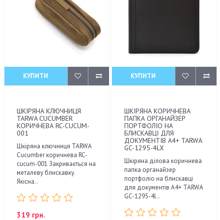
КУПИТИ
КУПИТИ
ШКІРЯНА КЛЮЧНИЦЯ
ШКІРЯНА КОРИЧНЕВА
TARWA CUCUMBER
ПАПКА ОРГАНАЙЗЕР
КОРИЧНЕВА RC-CUCUM-
ПОРТФОЛІО НА
001
БЛИСКАВЦІ ДЛЯ
ДОКУМЕНТІВ А4+ TARWA
Шкіряна ключниця TARWA
GC-1295-4LX
Cucumber коричнева RC-
Шкіряна ділова коричнева
cucum-001 Закривається на
папка органайзер
металеву блискавку.
портфоліо на блискавці
Якісна..
для документів А4+ TARWA
GC-1295-4l..
319 грн.