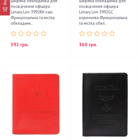
Шкіряна обкладинка для
Шкіряна обкладинка для
посвідчення офіцера
посвідчення офіцера
Limary Lim-3992RH хакі
Limary Lim-3992GC
Функціональна та містка
коричнева Функціональна
обкладинк..
та містка обкл..
392 грн.
360 грн.