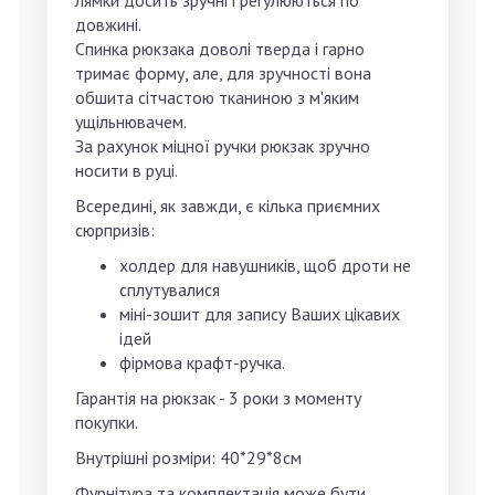
лямки досить зручні і регулюються по
довжині.
Спинка рюкзака доволі тверда і гарно
тримає форму, але, для зручності вона
обшита сітчастою тканиною з м'яким
ущільнювачем.
За рахунок міцної ручки рюкзак зручно
носити в руці.
Всередині, як завжди, є кілька приємних
сюрпризів:
холдер для навушників, щоб дроти не
сплутувалися
міні-зошит для запису Ваших цікавих
ідей
фірмова крафт-ручка.
Гарантія на рюкзак - 3 роки з моменту
покупки.
Внутрішні розміри: 40*29*8см
Фурнітура та комплектація може бути