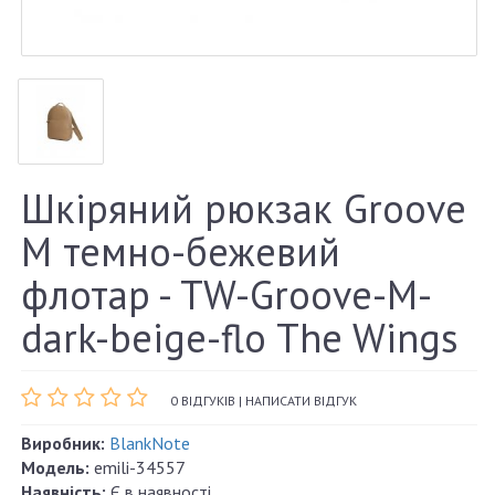
Шкіряний рюкзак Groove
M темно-бежевий
флотар - TW-Groove-M-
dark-beige-flo The Wings
0 ВІДГУКІВ
|
НАПИСАТИ ВІДГУК
Виробник:
BlankNote
Модель:
emili-34557
Наявність:
Є в наявності