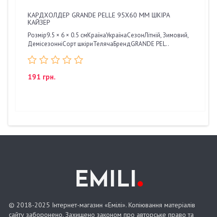
КАРДХОЛДЕР GRANDE PELLE 95Х60 ММ ШКІРА
КАЙЗЕР
Розмір9.5 × 6 × 0.5 смКраїнаУкраїнаСезонЛітній, Зимовий,
ДемісезонніСорт шкіриТелячаБрендGRANDE PEL..
191 грн.
.
EMILI
© 2018-2025 Інтернет-магазин «Емілі». Копіювання матеріалів
сайту заборонено. Захищено законом про авторське право та