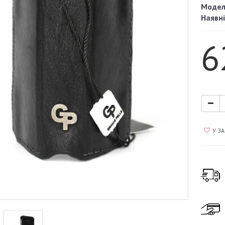
Модел
Наявні
6
У З