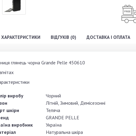
ХАРАКТЕРИСТИКИ
ВІДГУКІВ (0)
ДОСТАВКА І ОПЛАТА
ниця глянець чорна Grande Pelle 450610
агнітах
арактеристики
лір виробу
Чорний
зон
Літній, Зимовий, Демісезонні
рт шкіри
Теляча
ренд
GRANDE PELLE
аїна виробник
Україна
теріал
Натуральна шкіра