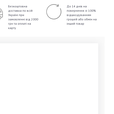
Безкоштовна
До 14 днів на
доставка по всій
повернення зі 100%
Україні
при
відшкодуванням
замовленні від 2000
грошей
або обмін на
грн та оплаті на
інший товар
карту