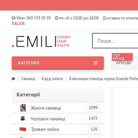
Viber:
063 553 05 03
пн-сб з 10:00 до 18:00
Доставка та оплата
SALE%
ТОП
БРЕНД
КАТЕГОРІЇ
БРЕНДИ
Гаманці
Кард-кейси
Ключниця глянець чорна Grande Pell
Категорії
Жіночі гаманці
2099
Чоловічі гаманці
1473
Тревел-кейси
126