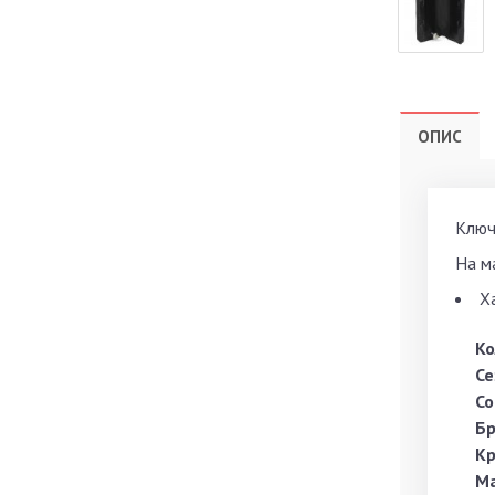
ОПИС
Ключ
На м
Х
Ко
Се
Со
Б
Кр
Ма