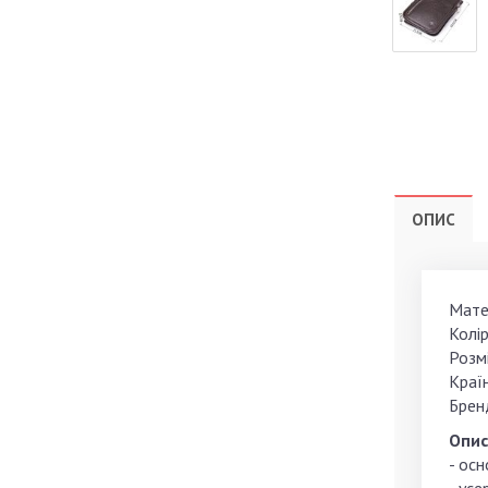
ОПИС
Матер
Колір
Розмі
Країн
Брен
Опис
- осн