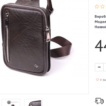
Вироб
Модел
Наявні
4
У З