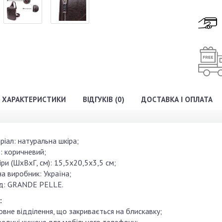
ХАРАКТЕРИСТИКИ
ВІДГУКІВ (0)
ДОСТАВКА І ОПЛАТА
іал: натуральна шкіра;
: коричневий;
ри (ШхВхГ, см): 15,5х20,5х3,5 см;
а виробник: Україна;
д: GRANDE PELLE.
:
овне відділення, що закривається на блискавку;