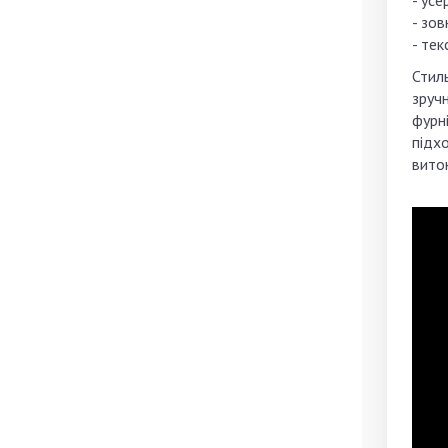
- ус
- зов
- тек
Стиль
зручн
фурні
підхо
вито