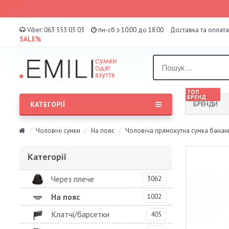
Viber:
063 553 05 03
пн-сб з 10:00 до 18:00
Доставка та оплата
SALE%
ТОП
БРЕНД
КАТЕГОРІЇ
БРЕНДИ
Чоловічі сумки
На пояс
Чоловіча прямокутна сумка банан
Категорії
Через плече
3062
На пояс
1002
Клатчі/барсетки
405