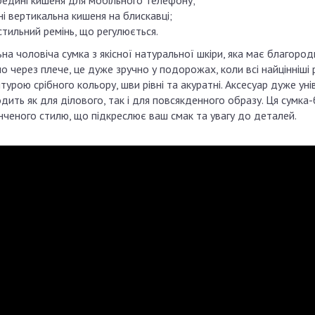
ередині кишеня для мобільного телефону;
ні вертикальна кишеня на блискавці;
стильний ремінь, що регулюється.
на чоловіча сумка з якісної натуральної шкіри, яка має благород
о через плече, це дуже зручно у подорожах, коли всі найцінніші
турою срібного кольору, шви рівні та акуратні. Аксесуар дуже уні
дить як для ділового, так і для повсякденного образу. Ця сумка
нченого стилю, що підкреслює ваш смак та увагу до деталей.