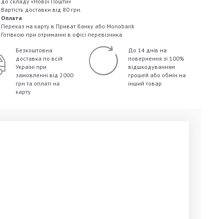
до складу «Нової Пошти»
Вартість доставки від 80 грн.
Оплата
Переказ на карту в Приват банку або Monobank
Готівкою при отриманні в офісі перевізника
Безкоштовна
До 14 днів на
доставка по всій
повернення зі 100%
Україні
при
відшкодуванням
замовленні від 2000
грошей
або обмін на
грн та оплаті на
інший товар
карту