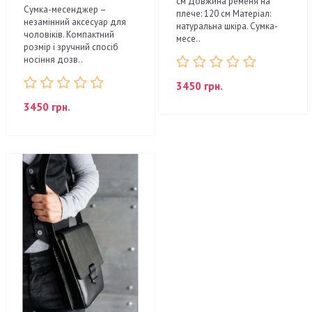
см Довжина ременя на
Сумка-месенджер –
плече: 120 см Матеріал:
незамінний аксесуар для
натуральна шкіра. Сумка-
чоловіків. Компактний
месе..
розмір і зручний спосіб
носіння дозв..
3450 грн.
3450 грн.