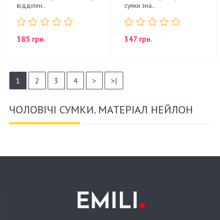
відділен..
сумки зна..
385 грн.
347 грн.
1
2
3
4
>
>|
ЧОЛОВІЧІ СУМКИ. МАТЕРІАЛ НЕЙЛОН
.
EMILI