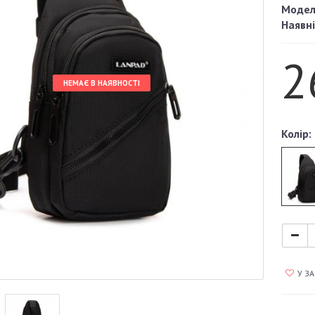
Модел
Наявні
2
НЕМАЄ В НАЯВНОСТІ
Колір:
У З