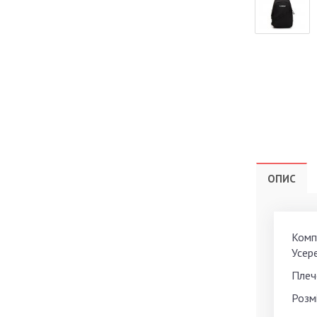
ОПИС
Компа
Усере
Плеч
Розмі