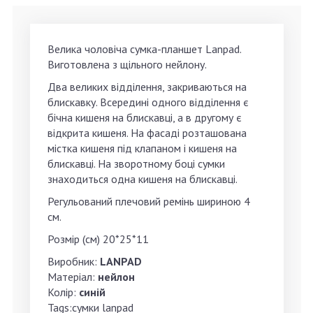
Велика чоловіча сумка-планшет Lanpad.
Виготовлена з щільного нейлону.
Два великих відділення, закриваються на
блискавку. Всередині одного відділення є
бічна кишеня на блискавці, а в другому є
відкрита кишеня. На фасаді розташована
містка кишеня під клапаном і кишеня на
блискавці. На зворотному боці сумки
знаходиться одна кишеня на блискавці.
Регульований плечовий ремінь шириною 4
см.
Розмір (см) 20*25*11
Виробник:
LANPAD
Матеріал:
нейлон
Колір:
синій
Tags:сумки lanpad