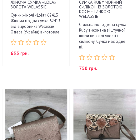
ЖІНОЧА СУМКА «LOLA»
СУМКА RUBY ЧОРНИЙ
ЗОЛОТА WELASSIE
СИЛІКОН ІЗ ЗОЛОТОЮ
КОСМЕТИЧКОЮ
Сумки жіночі «Lola» 62413
WELASSIE
Жіноча модна сумка 62413
Стильна молодіжна сумка
від виробника Welassie
Ruby виконана зі штучної
Одеса (Україна) виготовле..
шкіри високої якості і
силікону. Сумка має одне
ві..
635 грн.
750 грн.