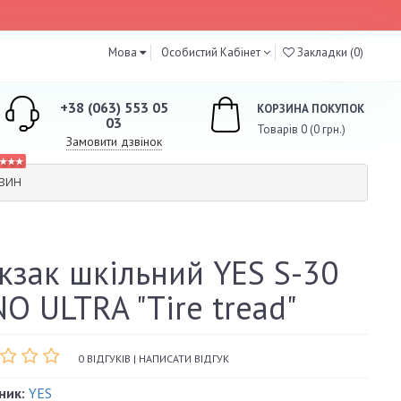
Мова
Особистий Кабінет
Закладки (0)
+38 (063) 553 05
КОРЗИНА ПОКУПОК
03
Товарів 0 (0 грн.)
Замовити дзвінок
★★★
АЗИН
кзак шкільний YES S-30
NO ULTRA "Tire tread"
0 ВІДГУКІВ
|
НАПИСАТИ ВІДГУК
ник:
YES