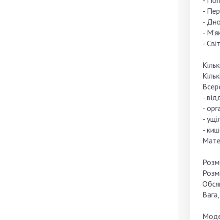
- По
- Пе
- Дно
- М'я
- Сві
Кільк
Кільк
Всер
- від
- орг
- ущі
- киш
Мате
Розмі
Розмі
Обсяг
Вага,
Моде