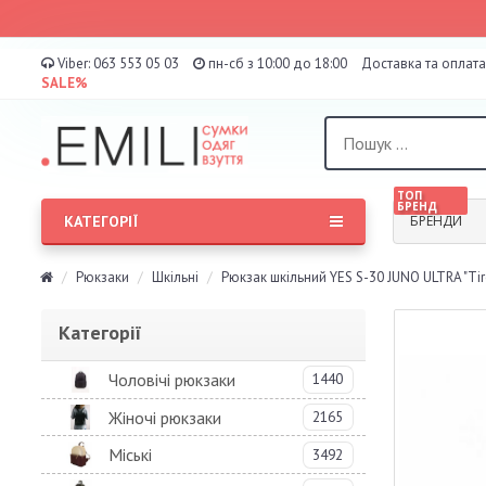
Viber:
063 553 05 03
пн-сб з 10:00 до 18:00
Доставка та оплата
SALE%
ТОП
БРЕНД
КАТЕГОРІЇ
БРЕНДИ
Рюкзаки
Шкільні
Рюкзак шкільний YES S-30 JUNO ULTRA "Tir
Категорії
Чоловічі рюкзаки
1440
Жіночі рюкзаки
2165
Міські
3492