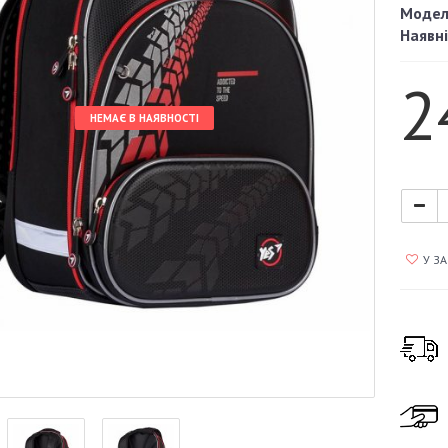
Модел
Наявні
2
НЕМАЄ В НАЯВНОСТІ
У З