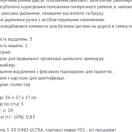
перечний ремінь фіксує положення рюкзака і забезпечує рівномір
редбачено коригування положення поперечного ременя, в залежно
 рюкзака ущільнене, захищене від вологи та бруду;
ка ущільнена ручка з антібактеріальним напиленням;
тловідбиваючі елементи для безпеки дитини на дорозі в темну по
ість відділень: 3
ість кишень: 1
едині:
діли для правильної організації шкільного приладдя;
анайзер;
льнене відділення з флісовою підкладкою для гаджетів;
еня з карткою для ідентифікації.
ріал: поліестер
р: 36 х 27 х 17 см
р по сітці: S
, л: 20
 кг (+/- 10%): 0,83
ль S-30 JUNO ULTRA, торгової марки YES - хіт продажів!