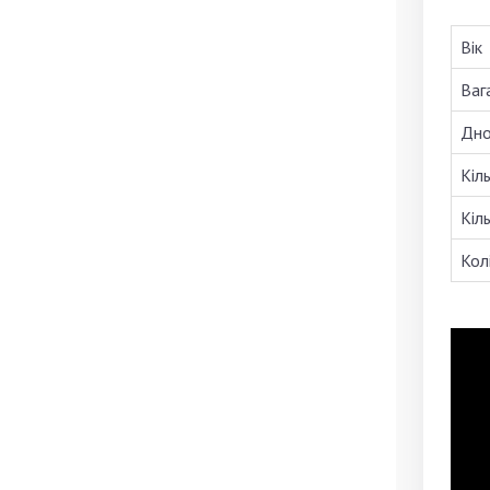
Вік
Вага
Дн
Кіль
Кіл
Кол