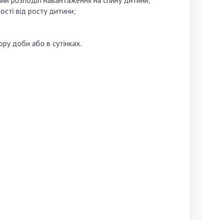
ний розподіл навантаження на спину дитини;
сті від росту дитини;
ру доби або в сутінках.