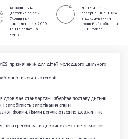
Безкоштовна
До 14 днів на
доставка по всій
повернення зі 100%
Україні
при
відшкодуванням
замовленні від 2000
грошей
або обмін на
грн та оплаті на
інший товар
карту
YES, призначений для дітей молодшого шкільного
б даної вікової категорії.
ідповідає стандартам і зберігає поставу дитини;
 і запобігають запотівання спини;
разної, форми. Лямки регулюються по довжині, не
еня, легко регулювати довжину лямок не знімаючи