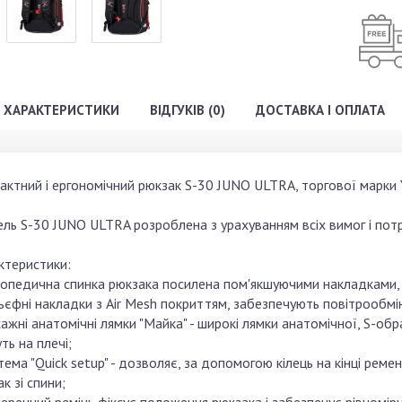
ХАРАКТЕРИСТИКИ
ВІДГУКІВ (0)
ДОСТАВКА І ОПЛАТА
актний і ергономічний рюкзак S-30 JUNO ULTRA, торгової марки 
ь S-30 JUNO ULTRA розроблена з урахуванням всіх вимог і потре
ктеристики:
топедична спинка рюкзака посилена пом'якшуючими накладками, в
ьєфні накладки з Air Mesh покриттям, забезпечують повітрообмін,
ажні анатомічні лямки "Майка" - широкі лямки анатомічної, S-об
ть на плечі;
тема "Quick setup" - дозволяє, за допомогою кілець на кінці рем
к зі спини;