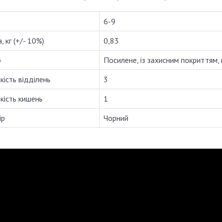
6-9
, кг (+/- 10%)
0,83
о
Посилене, із захисним покриттям,
кість відділень
3
ькість кишень
1
ір
Чорний