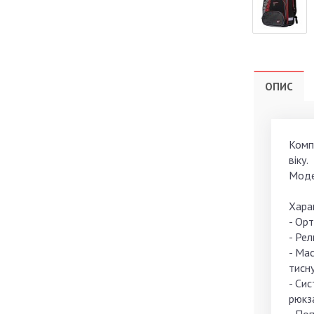
ОПИС
Комп
віку.
Модел
Хара
- Ор
- Рел
- Мас
тисну
- Сис
рюкза