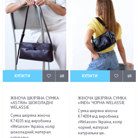
КУПИТИ
КУПИТИ
ЖІНОЧА ШКІРЯНА СУМКА
ЖІНОЧА ШКІРЯНА СУМКА
«ASTRA» ШОКОЛАДНІ
«INDI» ЧОРНА WELASSIE
WELASSIE
Сумка шкіряна жіноча
Сумка шкіряна жіноча
K74004 від виробника
K74105 від виробника
«Welassie» Україна, колір
«Welassie» Україна, колір
чорний, матеріал
шоколадний, матеріал
натуральна шк..
натуральн..