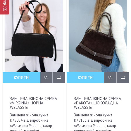
КУПИТИ
КУПИТИ
ЗАМШЕВА ЖІНОЧА СУМКА
ЗАМШЕВА ЖІНОЧА СУМКА
«VIRGINIA» ЧОРНА
«DAKOTA» ШОКОЛАДНА
WELASSIE
WELASSIE
Замшева жіноча сумка
Замшева жіноча сумка
К75054 від виробника
К75155 від виробника
«Welassie» Україна, колір
«Welassie» Україна, колір
чорний, матеріал
коричневий, матеріал