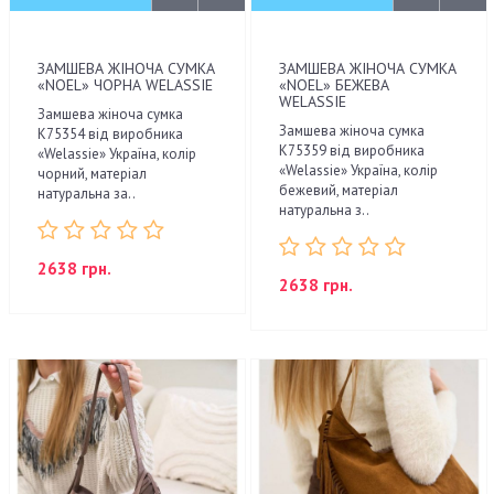
ЗАМШЕВА ЖІНОЧА СУМКА
ЗАМШЕВА ЖІНОЧА СУМКА
«NOEL» ЧОРНА WELASSIE
«NOEL» БЕЖЕВА
WELASSIE
Замшева жіноча сумка
Замшева жіноча сумка
К75354 від виробника
К75359 від виробника
«Welassie» Україна, колір
«Welassie» Україна, колір
чорний, матеріал
бежевий, матеріал
натуральна за..
натуральна з..
2638 грн.
2638 грн.