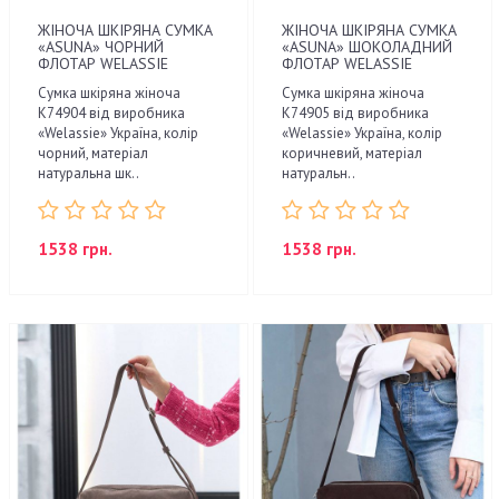
ЖІНОЧА ШКІРЯНА СУМКА
ЖІНОЧА ШКІРЯНА СУМКА
«ASUNA» ЧОРНИЙ
«ASUNA» ШОКОЛАДНИЙ
ФЛОТАР WELASSIE
ФЛОТАР WELASSIE
Сумка шкіряна жіноча
Сумка шкіряна жіноча
K74904 від виробника
K74905 від виробника
«Welassie» Україна, колір
«Welassie» Україна, колір
чорний, матеріал
коричневий, матеріал
натуральна шк..
натуральн..
1538 грн.
1538 грн.