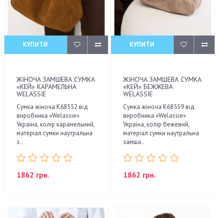
КУПИТИ
КУПИТИ
ЖІНОЧА ЗАМШЕВА СУМКА
ЖІНОЧА ЗАМШЕВА СУМКА
«КЕЙ» КАРАМЕЛЬНА
«КЕЙ» БЕЖЖЕВА
WELASSIE
WELASSIE
Сумка жіноча K68552 від
Сумка жіноча K68559 від
виробника «Welassie»
виробника «Welassie»
Україна, колір карамельний,
Україна, колір бежевий,
матеріал сумки наутральна
матеріал сумки наутральна
з..
замша..
1862 грн.
1862 грн.