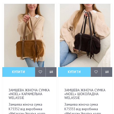
КУПИТИ
КУПИТИ
ЗАМШЕВА ЖІНОЧА СУМКА
ЗАМШЕВА ЖІНОЧА СУМКА
«NOEL» КАРАМЕЛЬНА
«NOEL» ШОКОЛАДНА
WELASSIE
WELASSIE
Замшева жіноча сумка
Замшева жіноча сумка
К75352 від виробника
К75355 від виробника
«Welassie» Україна, колір
«Welassie» Україна, колір