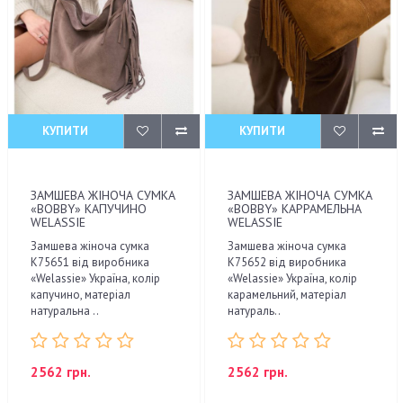
КУПИТИ
КУПИТИ
ЗАМШЕВА ЖІНОЧА СУМКА
ЗАМШЕВА ЖІНОЧА СУМКА
«BOBBY» КАПУЧИНО
«BOBBY» КАРРАМЕЛЬНА
WELASSIE
WELASSIE
Замшева жіноча сумка
Замшева жіноча сумка
К75651 від виробника
К75652 від виробника
«Welassie» Україна, колір
«Welassie» Україна, колір
капучино, матеріал
карамельний, матеріал
натуральна ..
натураль..
2562 грн.
2562 грн.