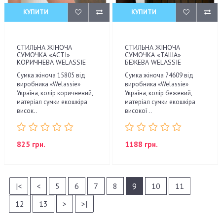
КУПИТИ
КУПИТИ
СТИЛЬНА ЖІНОЧА
СТИЛЬНА ЖІНОЧА
СУМОЧКА «АСТІ»
СУМОЧКА «ТАША»
КОРИЧНЕВА WELASSIE
БЕЖЕВА WELASSIE
Сумка жіноча 15805 від
Сумка жіноча 74609 від
виробника «Welassie»
виробника «Welassie»
Україна, колір коричневий,
Україна, колір бежевий,
матеріал сумки екошкіра
матеріал сумки екошкіра
висок..
високої ..
825 грн.
1188 грн.
|<
<
5
6
7
8
9
10
11
12
13
>
>|