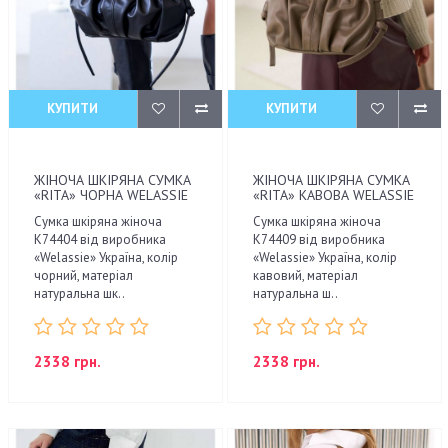
КУПИТИ
КУПИТИ
ЖІНОЧА ШКІРЯНА СУМКА
ЖІНОЧА ШКІРЯНА СУМКА
«RITA» ЧОРНА WELASSIE
«RITA» КАВОВА WELASSIE
Сумка шкіряна жіноча
Сумка шкіряна жіноча
K74404 від виробника
K74409 від виробника
«Welassie» Україна, колір
«Welassie» Україна, колір
чорний, матеріал
кавовий, матеріал
натуральна шк..
натуральна ш..
2338 грн.
2338 грн.