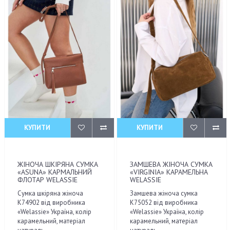
КУПИТИ
КУПИТИ
ЖІНОЧА ШКІРЯНА СУМКА
ЗАМШЕВА ЖІНОЧА СУМКА
«ASUNA» КАРМАЛЬНИЙ
«VIRGINIA» КАРАМЕЛЬНА
ФЛОТАР WELASSIE
WELASSIE
Сумка шкіряна жіноча
Замшева жіноча сумка
K74902 від виробника
К75052 від виробника
«Welassie» Україна, колір
«Welassie» Україна, колір
карамельний, матеріал
карамельний, матеріал