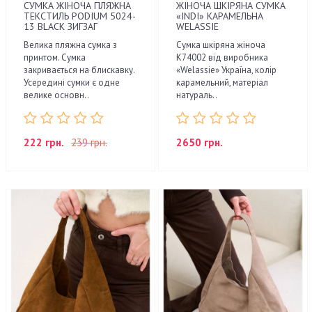
СУМКА ЖІНОЧА ПЛЯЖНА
ЖІНОЧА ШКІРЯНА СУМКА
ТЕКСТИЛЬ PODIUM 5024-
«INDI» КАРАМЕЛЬНА
13 BLACK ЗИГЗАГ
WELASSIE
Велика пляжна сумка з
Сумка шкіряна жіноча
принтом. Сумка
K74002 від виробника
закривається на блискавку.
«Welassie» Україна, колір
Усередині сумки є одне
карамельний, матеріал
велике основн..
натураль..
222 грн.
239 грн.
2650 грн.