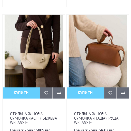
КУПИТИ
КУПИТИ
СТИЛЬНА ЖІНОЧА
СТИЛЬНА ЖІНОЧА
СУМОЧКА «АСТІ» БЕЖЕВА
СУМОЧКА «ТАША» РУДА
WELASSIE
WELASSIE
Сумка жіноча 15809 від
Сумка жіноча 74602 від