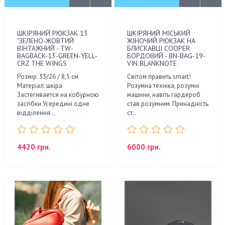
ШКІРЯНИЙ РЮКЗАК 13
ШКІРЯНИЙ МІСЬКИЙ
"ЗЕЛЕНО-ЖОВТИЙ
ЖІНОЧИЙ РЮКЗАК НА
ВІНТАЖНИЙ - TW-
БЛИСКАВЦІ COOPER
BAGBACK-13-GREEN-YELL-
БОРДОВИЙ - BN-BAG-19-
CRZ THE WINGS
VIN BLANKNOTE
Розмір: 33/26 / 8,5 см
Світом править smart!
Матеріал: шкіра
Розумна техніка, розумні
Застегивается на кобурною
машини, навіть гардероб
застібки Усередині одне
став розумним. Принадність
відділення ..
ст..
4420 грн.
6000 грн.