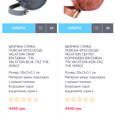
КУПИТИ
КУПИТИ
ШКІРЯНА СУМКА
ШКІРЯНА СУМКА
ПОЯСНА-КРОССБОДІ
ПОЯСНА-КРОССБОДІ
VACATION СИНЯ
VACATION СВІТЛО-
ВІНТАЖНА - TW-
КОРИЧНЕВА ВІНТАЖНА -
VACATION-BLUE-CRZ THE
TW-VACATION-KON-CRZ
WINGS
THE WINGS
Розмір: 20х25х5.5 см
Розмір: 20х25х5.5 см
Матеріал: шкіра, підкладка
Матеріал: шкіра, підкладка
з щільної тканини
з щільної тканини
Всередині: одне
Всередині: одне
відділення, один к..
відділення, один к..
4440 грн.
4440 грн.