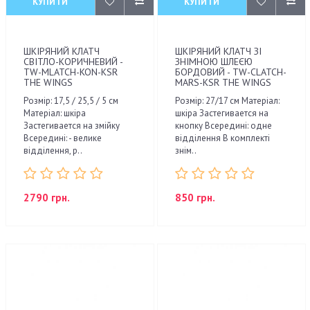
КУПИТИ
КУПИТИ
ШКІРЯНИЙ КЛАТЧ
ШКІРЯНИЙ КЛАТЧ ЗІ
СВІТЛО-КОРИЧНЕВИЙ -
ЗНІМНОЮ ШЛЕЄЮ
TW-MLATCH-KON-KSR
БОРДОВИЙ - TW-CLATCH-
THE WINGS
MARS-KSR THE WINGS
Розмір: 17,5 / 25,5 / 5 см
Розмір: 27/17 см Матеріал:
Матеріал: шкіра
шкіра Застегивается на
Застегивается на змійку
кнопку Всередині: одне
Всередині: - велике
відділення В комплекті
відділення, р..
знім..
2790 грн.
850 грн.