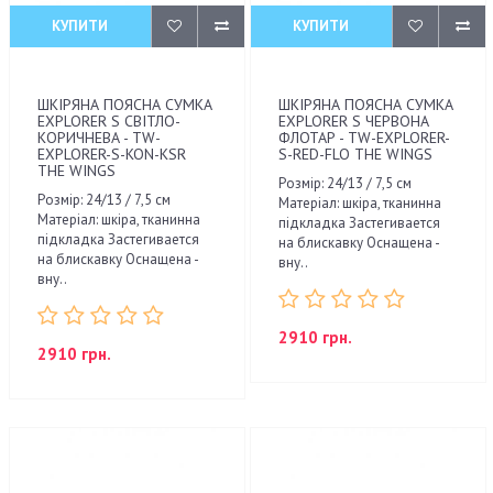
КУПИТИ
КУПИТИ
ШКІРЯНА ПОЯСНА СУМКА
ШКІРЯНА ПОЯСНА СУМКА
EXPLORER S СВІТЛО-
EXPLORER S ЧЕРВОНА
КОРИЧНЕВА - TW-
ФЛОТАР - TW-EXPLORER-
EXPLORER-S-KON-KSR
S-RED-FLO THE WINGS
THE WINGS
Розмір: 24/13 / 7,5 см
Розмір: 24/13 / 7,5 см
Матеріал: шкіра, тканинна
Матеріал: шкіра, тканинна
підкладка Застегивается
підкладка Застегивается
на блискавку Оснащена -
на блискавку Оснащена -
вну..
вну..
2910 грн.
2910 грн.