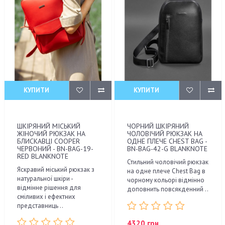
КУПИТИ
КУПИТИ
ШКІРЯНИЙ МІСЬКИЙ
ЧОРНИЙ ШКІРЯНИЙ
ЖІНОЧИЙ РЮКЗАК НА
ЧОЛОВІЧИЙ РЮКЗАК НА
БЛИСКАВЦІ COOPER
ОДНЕ ПЛЕЧЕ CHEST BAG -
ЧЕРВОНИЙ - BN-BAG-19-
BN-BAG-42-G BLANKNOTE
RED BLANKNOTE
Стильний чоловічий рюкзак
Яскравий міський рюкзак з
на одне плече Chest Bag в
натуральної шкіри -
чорному кольорі відмінно
відмінне рішення для
доповнить повсякденний ..
сміливих і ефектних
представниць ..
4320 грн.