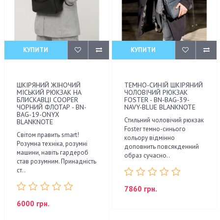
КУПИТИ
КУПИТИ
ШКІРЯНИЙ ЖІНОЧИЙ
ТЕМНО-СИНІЙ ШКІРЯНИЙ
МІСЬКИЙ РЮКЗАК НА
ЧОЛОВІЧИЙ РЮКЗАК
БЛИСКАВЦІ COOPER
FOSTER - BN-BAG-39-
ЧОРНИЙ ФЛОТАР - BN-
NAVY-BLUE BLANKNOTE
BAG-19-ONYX
Стильний чоловічий рюкзак
BLANKNOTE
Foster темно-синього
Світом править smart!
кольору відмінно
Розумна техніка, розумні
доповнить повсякденний
машини, навіть гардероб
образ сучасно..
став розумним. Принадність
ст..
7860 грн.
6000 грн.