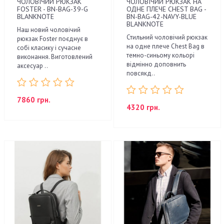
ЧОЛОВІЧИЙ РЮКЗАК
ЧОЛОВІЧИЙ РЮКЗАК НА
FOSTER - BN-BAG-39-G
ОДНЕ ПЛЕЧЕ CHEST BAG -
BLANKNOTE
BN-BAG-42-NAVY-BLUE
BLANKNOTE
Наш новий чоловічий
Стильний чоловічий рюкзак
рюкзак Foster поєднує в
на одне плече Chest Bag в
собі класику і сучасне
темно-синьому кольорі
виконання. Виготовлений
відмінно доповнить
аксесуар ..
повсякд..
7860 грн.
4320 грн.